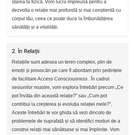
starea ta fizică. Vom lucra împreună pentru a
dezvolta o relație mai profundă și mai conștientă cu
corpul tău, ceea ce poate duce la îmbunătățirea
sănătății și a vitalității.
2. În Relații:
Relațiile sunt adesea un teren complex, plin de
emoții și provocări pe care îl abordam prin ședințele
de facilitare Access Consciousness . În cadrul
sesiunilor noastre, vom explora întrebări precum „Ce
pot învăța din această relație?” sau „Cum pot
contribui la creșterea și evoluția relației mele?”.
Aceste întrebări te vor ghida să vezi dincolo de
problemele de suprafață și să identifici moduri de a
construi relații mai sănătoase și mai împlinite. Vom