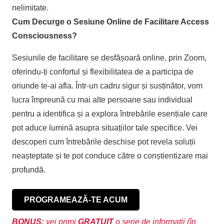
nelimitate.
Cum Decurge o Sesiune Online de Facilitare Access
Consciousness?
Sesiunile de facilitare se desfășoară online, prin Zoom,
oferindu-ți confortul și flexibilitatea de a participa de
oriunde te-ai afla. Într-un cadru sigur și susținător, vom
lucra împreună cu mai alte persoane sau individual
pentru a identifica și a explora întrebările esențiale care
pot aduce lumină asupra situațiilor tale specifice. Vei
descoperi cum întrebările deschise pot revela soluții
neașteptate și te pot conduce către o conștientizare mai
profundă.
PROGRAMEAZĂ-TE ACUM
BONUS:
vei primi
GRATUIT
o serie de informații (în