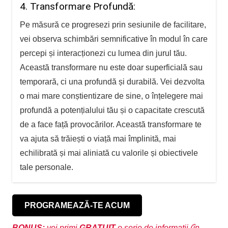
4. Transformare Profundă:
Pe măsură ce progresezi prin sesiunile de facilitare,
vei observa schimbări semnificative în modul în care
percepi și interacționezi cu lumea din jurul tău.
Această transformare nu este doar superficială sau
temporară, ci una profundă și durabilă. Vei dezvolta
o mai mare conștientizare de sine, o înțelegere mai
profundă a potențialului tău și o capacitate crescută
de a face față provocărilor. Această transformare te
va ajuta să trăiești o viață mai împlinită, mai
echilibrată și mai aliniată cu valorile și obiectivele
tale personale.
PROGRAMEAZĂ-TE ACUM
BONUS:
vei primi
GRATUIT
o serie de informații (în