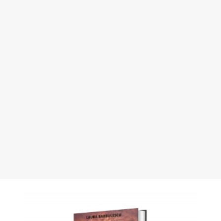
CARTEA
O carte care surprinde
femeia în cele mai abrupte
momente ale vieții!
COMANDĂ CARTEA