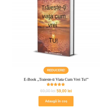
REDUCERE!
E-Book „Traieste-ti Viata Cum Vrei Tu!”
„T
Evaluat la
5.00
din 5
Prețul
Prețul
69,00
lei
59,00
lei
inițial
curent
Adaugă în coș
a
este:
fost:
59,00 lei.