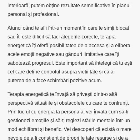
interioară, putem obține rezultate semnificative în planul
personal și profesional.
Atunci când te afli într-un moment în care te simți blocat
sau îți este dificil să faci alegerile corecte, terapia
energetică îți oferă posibilitatea de a accesa și a elibera
acele emoții negative sau gânduri limitative care îți
sabotează progresul. Este important să înțelegi că tu ești
cel care deține controlul asupra vieții tale și că ai
puterea de a face schimbări pozitive acum.
Terapia energetică te învață să privești dintr-o altă
perspectivă situațiile și obstacolele cu care te confrunți.
Prin lucrul cu energia ta personală, vei învăța cum să-ți
gestionezi emoțiile și să-ți reglezi stările mentale într-un
mod echilibrat și benefic. Vei descoperi că există o mare
nevoie de a fi conștient de propriile tale resurse și de a