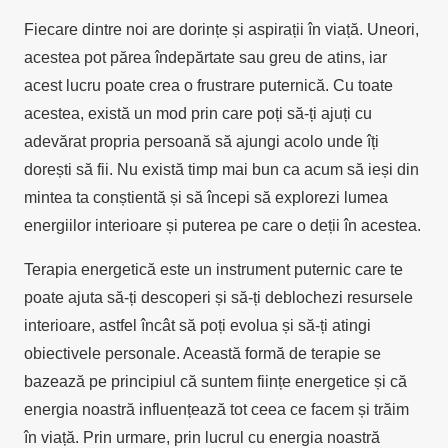
Fiecare dintre noi are dorințe și aspirații în viață. Uneori,
acestea pot părea îndepărtate sau greu de atins, iar
acest lucru poate crea o frustrare puternică. Cu toate
acestea, există un mod prin care poți să-ți ajuți cu
adevărat propria persoană să ajungi acolo unde îți
dorești să fii. Nu există timp mai bun ca acum să ieși din
mintea ta conștientă și să începi să explorezi lumea
energiilor interioare și puterea pe care o deții în acestea.
Terapia energetică este un instrument puternic care te
poate ajuta să-ți descoperi și să-ți deblochezi resursele
interioare, astfel încât să poți evolua și să-ți atingi
obiectivele personale. Această formă de terapie se
bazează pe principiul că suntem ființe energetice și că
energia noastră influențează tot ceea ce facem și trăim
în viață. Prin urmare, prin lucrul cu energia noastră