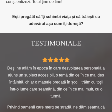
conştientizezi. Totul ţine de tine!
Eşti pregătit să îţi schimbi viaţa şi să trăieşti cu
adevărat aşa cum îţi doreşti?
TESTIMONIALE
Deşi ne aflăm în epoca în care dezvoltarea personală a
S
ajuns un subiect accesibil, o temă din ce în ce mai des
întâlnită, chiar o materie predată în şcoli, trăim cu toţii
într-o lume care seamănă, din ce în ce mai mult, cu o
turmă.
Privind oamenii care merg pe stradă, ne dăm seama că