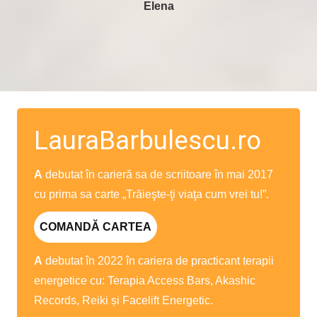
Elena
LauraBarbulescu.ro
A
debutat în carieră sa de scriitoare în mai 2017
cu prima sa carte „Trăieşte-ţi viaţa cum vrei tu!”.
COMANDĂ CARTEA
A
debutat în 2022 în cariera de practicant terapii
energetice cu: Terapia Access Bars, Akashic
Records, Reiki și Facelift Energetic.