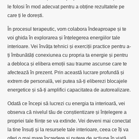
le folosi în mod adecvat pentru a obține rezultatele pe
care ți le dorești.
În procesul terapeutic, vom colabora îndeaproape și te
voi ghida în explorarea și înțelegerea energiilor tale
interioare. Vei învăța tehnici și exerciții practice pentru a-
ți îmbunătăți conexiunea cu propria ta energie și pentru
a debloca și elibera emoții sau traume ascunse care te
afectează în prezent. Prin această lucrare profundă și
extrem de personală, vei putea să-ți eliberezi blocajele
energetice și să-ți amplifici capacitatea de autorealizare.
Odată ce începi să lucrezi cu energia ta interioară, vei
observa că nivelul tău de conștientizare și înțelegere a
propriei tale ființe se va extinde. Vei deveni mai conectat
la tine însuți și la resursele tale interioare, ceea ce îți va
oferi o mai mare încredere și putere de acțiune în viață.