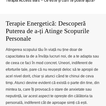
Terapia Access Bars – Ce este și cum te poate ajuta?
Terapie Energetică: Descoperă
Puterea de a-ți Atinge Scopurile
Personale
Atingerea scopului tău în viață nu ține doar de
capacitatea ta de a învăța lucruri noi, de a te adapta sau
de ceea ce faci în mod concret. Uneori, indiferent de
eforturile tale, pare că nu reușești deloc să te apropii de
acel nivel dorit, chiar și atunci când te chinui de ceva
timp. Atunci devine evident că există o parte din tine, din
mintea ta, care îți provoacă o stare de anxietate sau
neputință, iar acest aspect te oprește din călătoria ta
personală, indiferent cât de aproape simți că ești.