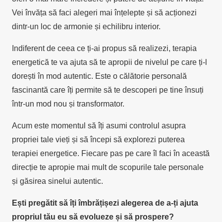
Vei învăța să faci alegeri mai înțelepte și să acționezi
dintr-un loc de armonie și echilibru interior.
Indiferent de ceea ce ți-ai propus să realizezi, terapia
energetică te va ajuta să te apropii de nivelul pe care ți-l
dorești în mod autentic. Este o călătorie personală
fascinantă care îți permite să te descoperi pe tine însuți
într-un mod nou și transformator.
Acum este momentul să îți asumi controlul asupra
propriei tale vieți și să începi să explorezi puterea
terapiei energetice. Fiecare pas pe care îl faci în această
direcție te apropie mai mult de scopurile tale personale
și găsirea sinelui autentic.
Ești pregătit să îți îmbrățișezi alegerea de a-ți ajuta
propriul tău eu să evolueze și să prospere?