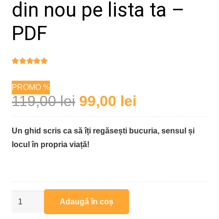
din nou pe lista ta –
PDF
Evaluat la
5.00
din 5
PROMO %
Prețul
Prețul
119,00
lei
99,00
lei
inițial
curent
a
este:
Un ghid scris ca să îți regăsești bucuria, sensul și
fost:
99,00 lei.
locul în propria viață!
119,00 lei.
Cantitate
Adaugă în coș
Jurnalul