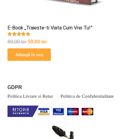
E-Book „Traieste-ti Viata Cum Vrei Tu!”
Evaluat la
5.00
din 5
Prețul
Prețul
69,00
lei
59,00
lei
inițial
curent
Adaugă în coș
a
este:
fost:
59,00 lei.
69,00 lei.
GDPR
Politica Livrare si Retur
Politica de Confidentialitate