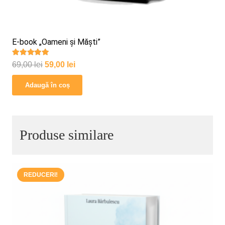
E-book „Oameni și Măști”
Evaluat la
5.00
din 5
Prețul
Prețul
69,00
lei
59,00
lei
inițial
curent
Adaugă în coș
a
este:
fost:
59,00 lei.
69,00 lei.
Produse similare
REDUCERI!