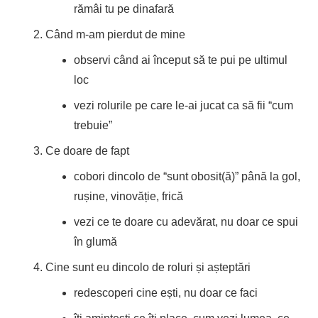
rămâi tu pe dinafară
Când m-am pierdut de mine
observi când ai început să te pui pe ultimul
loc
vezi rolurile pe care le-ai jucat ca să fii “cum
trebuie”
Ce doare de fapt
cobori dincolo de “sunt obosit(ă)” până la gol,
rușine, vinovăție, frică
vezi ce te doare cu adevărat, nu doar ce spui
în glumă
Cine sunt eu dincolo de roluri și așteptări
redescoperi cine ești, nu doar ce faci