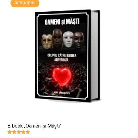
REDUCERI!
E-book „Oameni și Măști”
Evaluat la
5.00
din 5