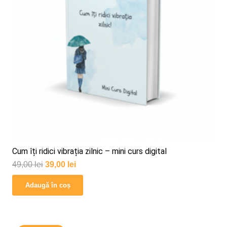
Cum îți ridici vibrația zilnic – mini curs digital
Prețul
Prețul
49,00
lei
39,00
lei
inițial
curent
Adaugă în coș
a
este:
fost:
39,00 lei.
49,00 lei.