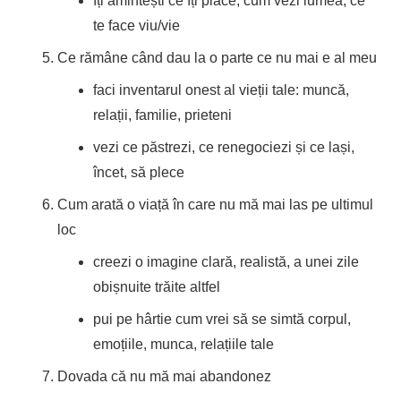
îți amintești ce îți place, cum vezi lumea, ce
te face viu/vie
Ce rămâne când dau la o parte ce nu mai e al meu
faci inventarul onest al vieții tale: muncă,
relații, familie, prieteni
vezi ce păstrezi, ce renegociezi și ce lași,
încet, să plece
Cum arată o viață în care nu mă mai las pe ultimul
loc
creezi o imagine clară, realistă, a unei zile
obișnuite trăite altfel
pui pe hârtie cum vrei să se simtă corpul,
emoțiile, munca, relațiile tale
Dovada că nu mă mai abandonez