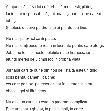
care
Ai ajuns să bifezi tot ce “trebuie”: muncești, plătești
te
facturi, ai responsabilități, ai poate și oameni pe care îi
pune
iubești.
din
Și totuși, undeva pe drum, te-ai pierdut pe tine.
nou
pe
Nu mai știi exact ce îți place.
lista
Nu mai simți bucurie reală în lucrurile pentru care alergi.
ta
Jobul nu te împlinește, relațiile nu te hrănesc, iar tu
-
ajungi mereu pe ultimul loc în propria viață.
PDF
Jurnalul care te pune din nou pe lista ta este un ghid
scris pentru oamenii ca tine:
cei care par “ok” pe exterior, dar în interior se simt
obosiți, goi și fără sens.
Nu este un curs, nu este un program complicat.
Este un spațiu ghidat, în pași simpli, în care: