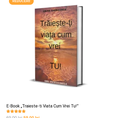
REDUCERI!
E-Book „Traieste-ti Viata Cum Vrei Tu!”
Evaluat la
5.00
din 5
Prețul
Prețul
69,00
lei
59,00
lei