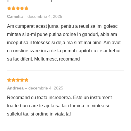
Evaluat la
5
din 5
Camelia
–
decembrie 4, 2025
Am cumparat acest jurnal pentru a reusi sa imi golesc
mintea si a-mi pune putina ordine in ganduri, abia am
inceput sa il folosesc si deja ma simt mai bine. Am avut
o constinetizare inca de la primul capitol cu ce ar trebui
sa fac diferit. Multumesc, recomand
Evaluat la
5
din 5
Andreea
–
decembrie 4, 2025
Recomand cu toata increderea. Este un instrument
foarte bun care te ajuta sa faci lumina in mintea si
sufletul tau si ordine in viata ta!