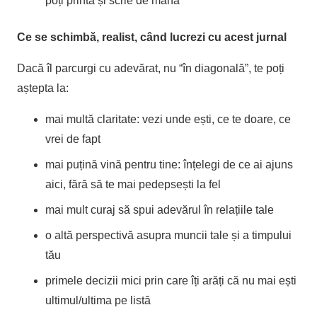
poți printa și scrie de mână
Ce se schimbă, realist, când lucrezi cu acest jurnal
Dacă îl parcurgi cu adevărat, nu “în diagonală”, te poți
aștepta la:
mai multă claritate: vezi unde ești, ce te doare, ce
vrei de fapt
mai puțină vină pentru tine: înțelegi de ce ai ajuns
aici, fără să te mai pedepsești la fel
mai mult curaj să spui adevărul în relațiile tale
o altă perspectivă asupra muncii tale și a timpului
tău
primele decizii mici prin care îți arăți că nu mai ești
ultimul/ultima pe listă