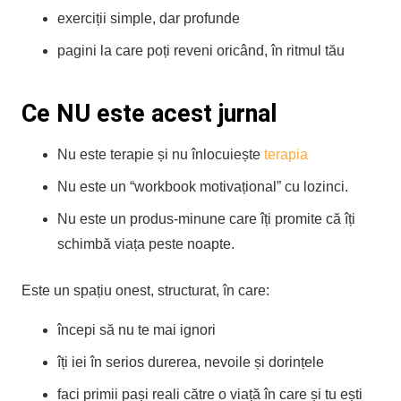
exerciții simple, dar profunde
pagini la care poți reveni oricând, în ritmul tău
Ce NU este acest jurnal
Nu este terapie și nu înlocuiește
terapia
Nu este un “workbook motivațional” cu lozinci.
Nu este un produs-minune care îți promite că îți
schimbă viața peste noapte.
Este un spațiu onest, structurat, în care:
începi să nu te mai ignori
îți iei în serios durerea, nevoile și dorințele
faci primii pași reali către o viață în care și tu ești