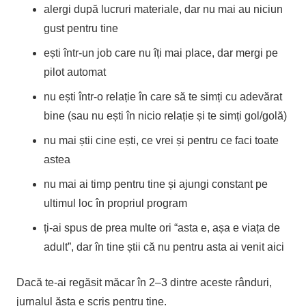
alergi după lucruri materiale, dar nu mai au niciun
gust pentru tine
ești într-un job care nu îți mai place, dar mergi pe
pilot automat
nu ești într-o relație în care să te simți cu adevărat
bine (sau nu ești în nicio relație și te simți gol/golă)
nu mai știi cine ești, ce vrei și pentru ce faci toate
astea
nu mai ai timp pentru tine și ajungi constant pe
ultimul loc în propriul program
ți-ai spus de prea multe ori “asta e, așa e viața de
adult”, dar în tine știi că nu pentru asta ai venit aici
Dacă te-ai regăsit măcar în 2–3 dintre aceste rânduri,
jurnalul ăsta e scris pentru tine.