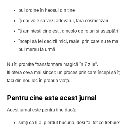
pui ordine în haosul din tine
îți dai voie să vezi adevărul, fără cosmetizări
îți amintești cine ești, dincolo de roluri și așteptări
începi să iei decizii mici, reale, prin care nu te mai
pui mereu la urmă
Nu îți promite “transformare magică în 7 zile”.
Îți oferă ceva mai sincer: un proces prin care începi să îți
faci din nou loc în propria viață.
Pentru cine este acest jurnal
Acest jurnal este pentru tine dacă:
simți că ți-ai pierdut bucuria, deși “ai tot ce trebuie”