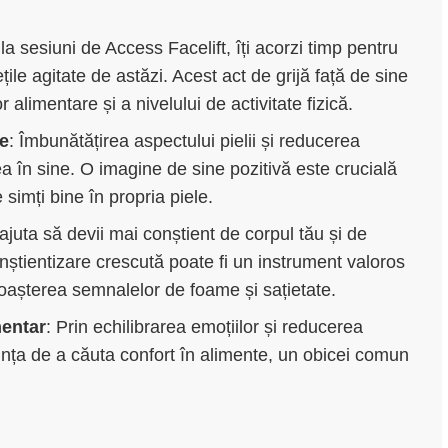
 la sesiuni de Access Facelift, îți acorzi timp pentru
țile agitate de astăzi. Acest act de grijă față de sine
alimentare și a nivelului de activitate fizică.
ne
: Îmbunătățirea aspectului pielii și reducerea
 în sine. O imagine de sine pozitivă este crucială
simți bine în propria piele.
 ajuta să devii mai conștient de corpul tău și de
nștientizare crescută poate fi un instrument valoros
unoașterea semnalelor de foame și sațietate.
mentar
: Prin echilibrarea emoțiilor și reducerea
ința de a căuta confort în alimente, un obicei comun