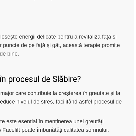
osește energii delicate pentru a revitaliza fața și
or puncte de pe față și gât, această terapie promite
 de bine.
n procesul de Slăbire?
 major care contribuie la creșterea în greutate și la
reduce nivelul de stres, facilitând astfel procesul de
te este esențial în menținerea unei greutăți
 Facelift poate îmbunătăți calitatea somnului.