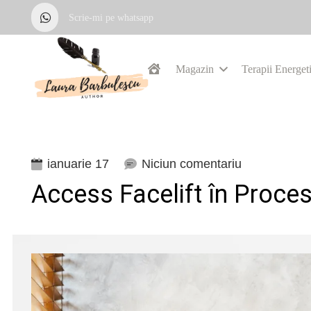
Scrie-mi pe whatsapp
Magazin
Terapii Energet
ianuarie 17
Niciun comentariu
Access Facelift în Proces