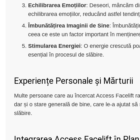
Echilibrarea Emoțiilor
: Deseori, mâncăm din
echilibrarea emoțiilor, reducând astfel tendi
Îmbunătățirea Imaginii de Sine
: Îmbunătăți
ceea ce este un factor important în menținere
Stimularea Energiei
: O energie crescută poa
esențial în procesul de slăbire.
Experiențe Personale și Mărturii
Multe persoane care au încercat Access Facelift ra
dar și o stare generală de bine, care le-a ajutat s
slăbire.
Integrarea Access Facelift în Plan