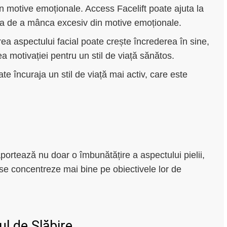
 motive emoționale. Access Facelift poate ajuta la
nța de a mânca excesiv din motive emoționale.
rea aspectului facial poate crește încrederea în sine,
a motivației pentru un stil de viață sănătos.
te încuraja un stil de viață mai activ, care este
portează nu doar o îmbunătățire a aspectului pielii,
ă se concentreze mai bine pe obiectivele lor de
ul de Slăbire