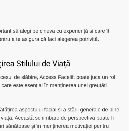
tant să alegi pe cineva cu experiență și care îți
tru a te asigura că faci alegerea potrivită.
rea Stilului de Viață
cesul de slăbire, Access Facelift poate juca un rol
, care este esențial în menținerea unei greutăți
ătățirea aspectului facial și a stării generale de bine
e viață. Această schimbare de perspectivă poate fi
ri sănătoase și în menținerea motivației pentru