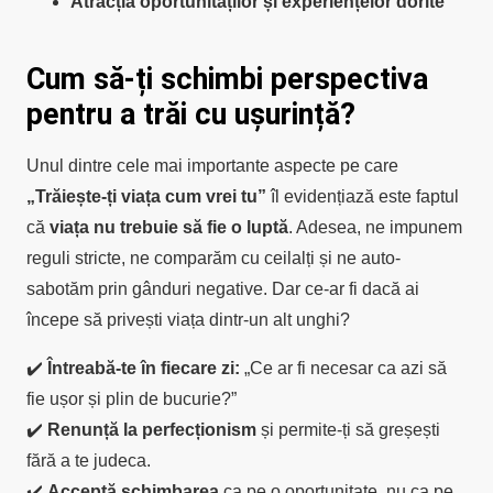
Atracția oportunităților și experiențelor dorite
Cum să-ți schimbi perspectiva
pentru a trăi cu ușurință?
Unul dintre cele mai importante aspecte pe care
„Trăiește-ți viața cum vrei tu”
îl evidențiază este faptul
că
viața nu trebuie să fie o luptă
. Adesea, ne impunem
reguli stricte, ne comparăm cu ceilalți și ne auto-
sabotăm prin gânduri negative. Dar ce-ar fi dacă ai
începe să privești viața dintr-un alt unghi?
✔️
Întreabă-te în fiecare zi:
„Ce ar fi necesar ca azi să
fie ușor și plin de bucurie?”
✔️
Renunță la perfecționism
și permite-ți să greșești
fără a te judeca.
✔️
Acceptă schimbarea
ca pe o oportunitate, nu ca pe