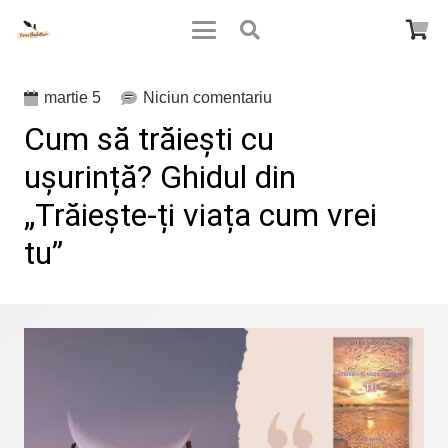
martie 5
Niciun comentariu
Cum să trăiești cu
ușurință? Ghidul din
„Trăiește-ți viața cum vrei
tu”