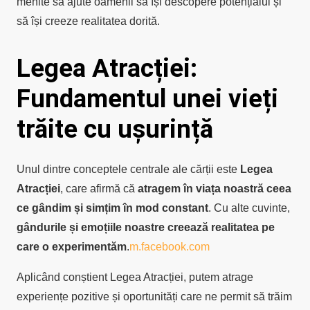
menite să ajute oamenii să își descopere potențialul și
să își creeze realitatea dorită.
Legea Atracției:
Fundamentul unei vieți
trăite cu ușurință
Unul dintre conceptele centrale ale cărții este
Legea
Atracției
, care afirmă că
atragem în viața noastră ceea
ce gândim și simțim în mod constant
.
Cu alte cuvinte,
gândurile și emoțiile noastre creează realitatea pe
care o experimentăm
.
m.facebook.com
Aplicând conștient Legea Atracției, putem atrage
experiențe pozitive și oportunități care ne permit să trăim