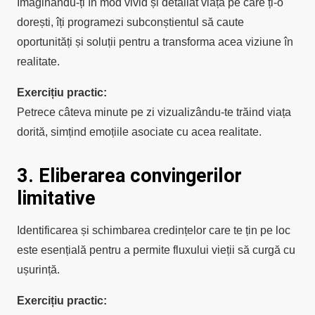
Imaginându-ți în mod vivid și detaliat viața pe care ți-o
dorești, îți programezi subconștientul să caute
oportunități și soluții pentru a transforma acea viziune în
realitate.
Exercițiu practic:
Petrece câteva minute pe zi vizualizându-te trăind viața
dorită, simțind emoțiile asociate cu acea realitate.
3. Eliberarea convingerilor
limitative
Identificarea și schimbarea credințelor care te țin pe loc
este esențială pentru a permite fluxului vieții să curgă cu
ușurință.
Exercițiu practic: