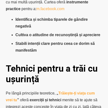
cu mai multă ușurință.
Cartea oferă
instrumente
practice
pentru a:​
m.facebook.com
Identifica și schimba tiparele de gândire
negativă
Cultiva o atitudine de recunoștință și apreciere
Stabili intenții clare pentru ceea ce dorim să
manifestăm
Tehnici pentru a trăi cu
ușurință
Pe lângă principiile teoretice,
„
Trăiește-ți viața cum
vrei tu
”
oferă
exerciții și tehnici
menite să te ajute să
integrezi aceste concepte în viața de zi cu zi.
Iată câteva