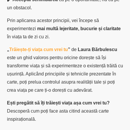
un obstacol.
Prin aplicarea acestor principii, vei începe să
experimentezi
mai multă lejeritate, bucurie și claritate
în viața ta de zi cu zi.
„
Trăiește-ți viața cum vrei tu
”
de
Laura Bărbulescu
este un ghid valoros pentru oricine dorește să își
transforme viața și să experimenteze o existență trăită cu
ușurință.
Aplicând principiile și tehnicile prezentate în
carte, poți prelua controlul asupra realității tale și poți
crea viața pe care ți-o dorești cu adevărat.
Ești pregătit să îți trăiești viața așa cum vrei tu?
Descoperă cum poți face asta citind această carte
inspirațională.